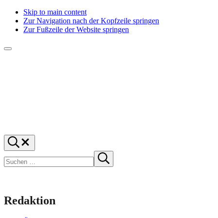
Skip to main content
Zur Navigation nach der Kopfzeile springen
Zur Fußzeile der Website springen
Menü
f1rstlife
Und
Suchen
was
…
Suchen
denkst
Suche
starten
du?
Redaktion