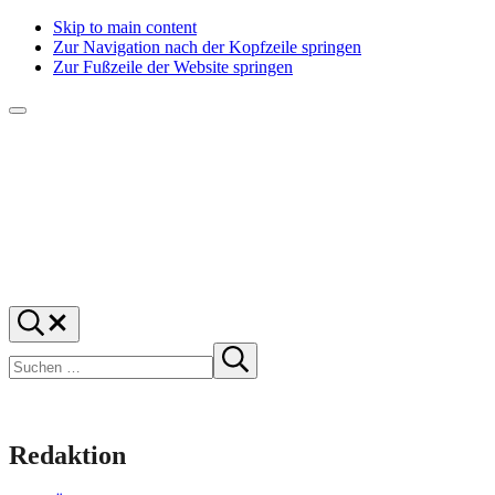
Skip to main content
Zur Navigation nach der Kopfzeile springen
Zur Fußzeile der Website springen
Menü
f1rstlife
Und
Suchen
was
…
Suchen
denkst
Suche
starten
du?
Redaktion