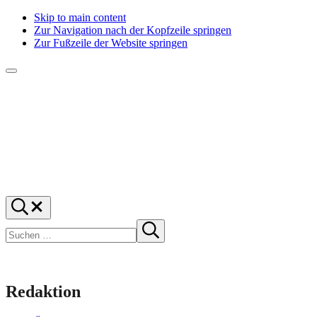
Skip to main content
Zur Navigation nach der Kopfzeile springen
Zur Fußzeile der Website springen
Menü
f1rstlife
Und
Suchen
was
…
Suchen
denkst
Suche
starten
du?
Redaktion