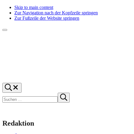
Skip to main content
Zur Navigation nach der Kopfzeile springen
Zur Fußzeile der Website springen
Menü
f1rstlife
Und
Suchen
was
…
Suchen
denkst
Suche
starten
du?
Redaktion