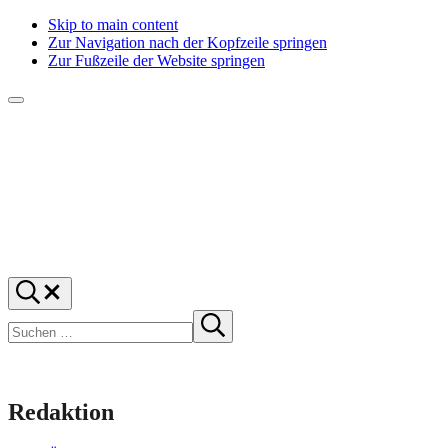
Skip to main content
Zur Navigation nach der Kopfzeile springen
Zur Fußzeile der Website springen
Menü
f1rstlife
Und
Suchen
was
…
Suchen
denkst
Suche
starten
du?
Redaktion