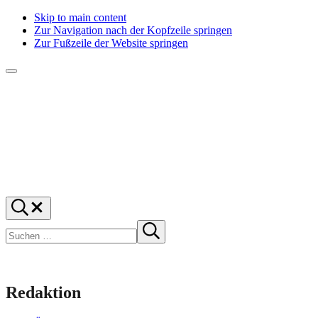
Skip to main content
Zur Navigation nach der Kopfzeile springen
Zur Fußzeile der Website springen
Menü
f1rstlife
Und
Suchen
was
…
Suchen
denkst
Suche
starten
du?
Redaktion