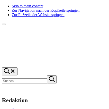
Skip to main content
Zur Navigation nach der Kopfzeile springen
Zur Fußzeile der Website springen
Menü
f1rstlife
Und
Suchen
was
…
Suchen
denkst
Suche
starten
du?
Redaktion