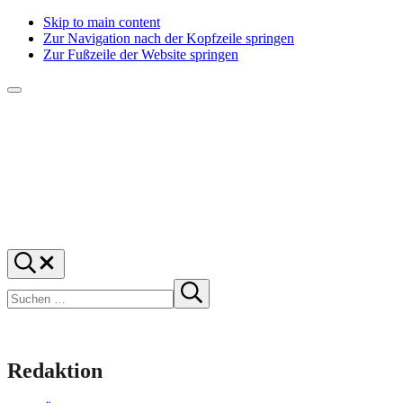
Skip to main content
Zur Navigation nach der Kopfzeile springen
Zur Fußzeile der Website springen
Menü
f1rstlife
Und
Suchen
was
…
Suchen
denkst
Suche
starten
du?
Redaktion