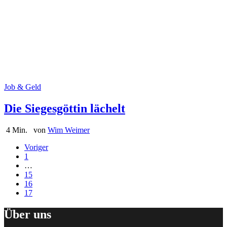
Job & Geld
Die Siegesgöttin lächelt
4 Min.
von
Wim Weimer
Voriger
Seite
1
Interim
…
pages
Seite
15
omitted
Seite
16
Seite
17
Über uns