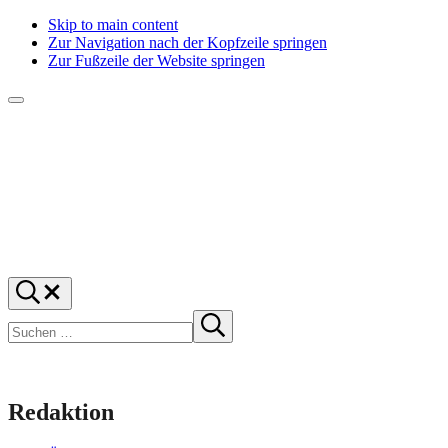
Skip to main content
Zur Navigation nach der Kopfzeile springen
Zur Fußzeile der Website springen
Menü
f1rstlife
Und
Suchen
was
…
Suchen
denkst
Suche
starten
du?
Redaktion