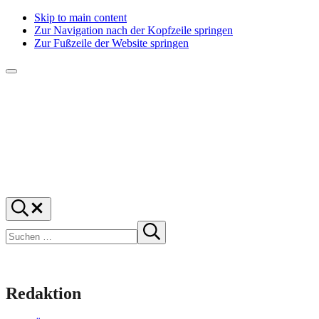
Skip to main content
Zur Navigation nach der Kopfzeile springen
Zur Fußzeile der Website springen
Menü
f1rstlife
Und
Suchen
was
…
Suchen
denkst
Suche
starten
du?
Redaktion