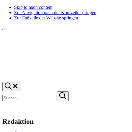
Skip to main content
Zur Navigation nach der Kopfzeile springen
Zur Fußzeile der Website springen
Menü
f1rstlife
Und
Suchen
was
…
Suchen
denkst
Suche
starten
du?
Redaktion