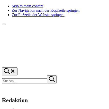
Skip to main content
Zur Navigation nach der Kopfzeile springen
Zur Fußzeile der Website springen
Menü
f1rstlife
Und
Suchen
was
…
Suchen
denkst
Suche
starten
du?
Redaktion