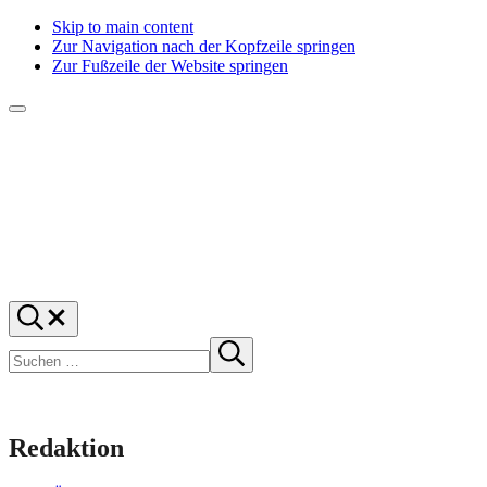
Skip to main content
Zur Navigation nach der Kopfzeile springen
Zur Fußzeile der Website springen
Menü
f1rstlife
Und
Suchen
was
…
Suchen
denkst
Suche
starten
du?
Redaktion