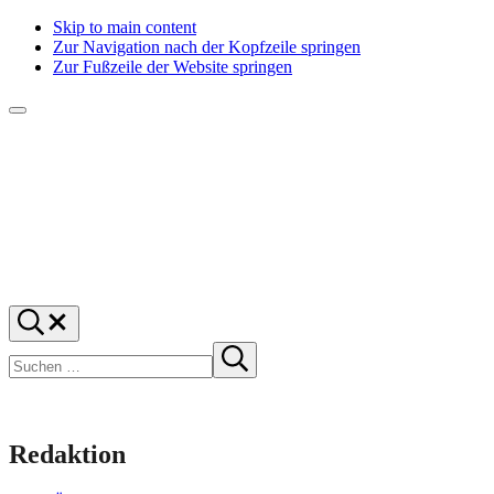
Skip to main content
Zur Navigation nach der Kopfzeile springen
Zur Fußzeile der Website springen
Menü
f1rstlife
Und
Suchen
was
…
Suchen
denkst
Suche
starten
du?
Redaktion