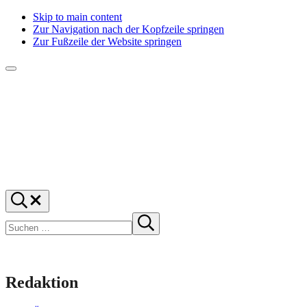
Skip to main content
Zur Navigation nach der Kopfzeile springen
Zur Fußzeile der Website springen
Menü
f1rstlife
Und
Suchen
was
…
Suchen
denkst
Suche
starten
du?
Redaktion