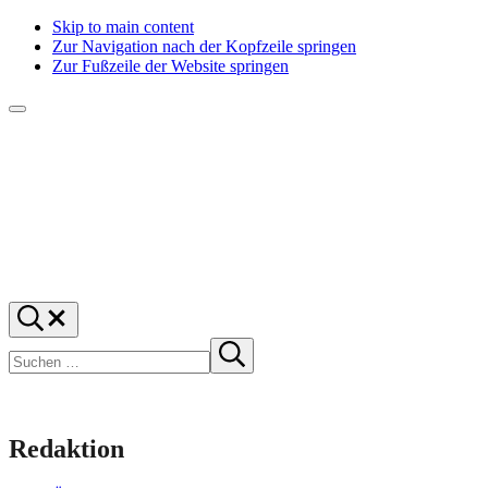
Skip to main content
Zur Navigation nach der Kopfzeile springen
Zur Fußzeile der Website springen
Menü
f1rstlife
Und
Suchen
was
…
Suchen
denkst
Suche
starten
du?
Redaktion