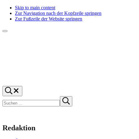
Skip to main content
Zur Navigation nach der Kopfzeile springen
Zur Fußzeile der Website springen
Menü
f1rstlife
Und
Suchen
was
…
Suchen
denkst
Suche
starten
du?
Redaktion