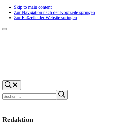
Skip to main content
Zur Navigation nach der Kopfzeile springen
Zur Fußzeile der Website springen
Menü
f1rstlife
Und
Suchen
was
…
Suchen
denkst
Suche
starten
du?
Redaktion