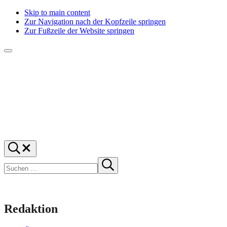
Skip to main content
Zur Navigation nach der Kopfzeile springen
Zur Fußzeile der Website springen
Menü
f1rstlife
Und
Suchen
was
…
Suchen
denkst
Suche
starten
du?
Redaktion