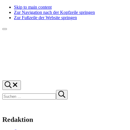
Skip to main content
Zur Navigation nach der Kopfzeile springen
Zur Fußzeile der Website springen
Menü
f1rstlife
Und
Suchen
was
…
Suchen
denkst
Suche
starten
du?
Redaktion