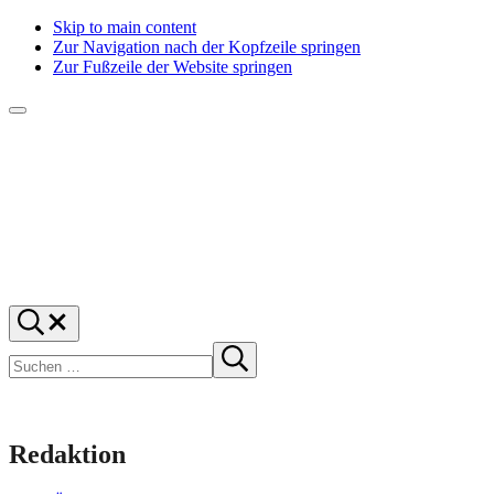
Skip to main content
Zur Navigation nach der Kopfzeile springen
Zur Fußzeile der Website springen
Menü
f1rstlife
Und
Suchen
was
…
Suchen
denkst
Suche
starten
du?
Redaktion