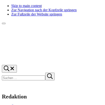
Skip to main content
Zur Navigation nach der Kopfzeile springen
Zur Fußzeile der Website springen
Menü
f1rstlife
Und
Suchen
was
…
Suchen
denkst
Suche
starten
du?
Redaktion