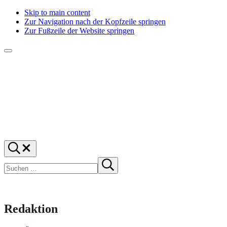
Skip to main content
Zur Navigation nach der Kopfzeile springen
Zur Fußzeile der Website springen
Menü
f1rstlife
Und
Suchen
was
…
Suchen
denkst
Suche
starten
du?
Redaktion