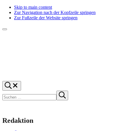
Skip to main content
Zur Navigation nach der Kopfzeile springen
Zur Fußzeile der Website springen
Menü
f1rstlife
Und
Suchen
was
…
Suchen
denkst
Suche
starten
du?
Redaktion