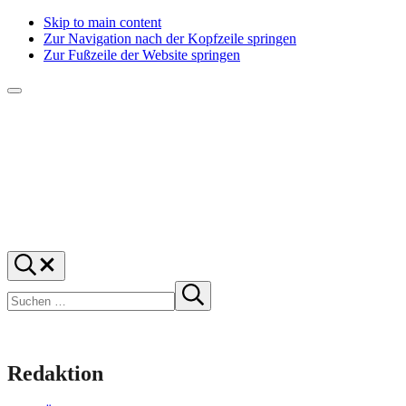
Skip to main content
Zur Navigation nach der Kopfzeile springen
Zur Fußzeile der Website springen
Menü
f1rstlife
Und
Suchen
was
…
Suchen
denkst
Suche
starten
du?
Redaktion