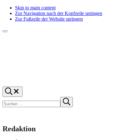
Skip to main content
Zur Navigation nach der Kopfzeile springen
Zur Fußzeile der Website springen
Menü
f1rstlife
Und
Suchen
was
…
Suchen
denkst
Suche
starten
du?
Redaktion