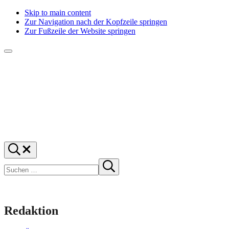
Skip to main content
Zur Navigation nach der Kopfzeile springen
Zur Fußzeile der Website springen
Menü
f1rstlife
Und
Suchen
was
…
Suchen
denkst
Suche
starten
du?
Redaktion