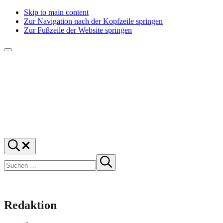
Skip to main content
Zur Navigation nach der Kopfzeile springen
Zur Fußzeile der Website springen
Menü
f1rstlife
Und
Suchen
was
…
Suchen
denkst
Suche
starten
du?
Redaktion