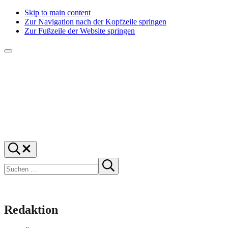
Skip to main content
Zur Navigation nach der Kopfzeile springen
Zur Fußzeile der Website springen
Menü
f1rstlife
Und
Suchen
was
…
Suchen
denkst
Suche
starten
du?
Redaktion