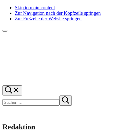
Skip to main content
Zur Navigation nach der Kopfzeile springen
Zur Fußzeile der Website springen
Menü
f1rstlife
Und
Suchen
was
…
Suchen
denkst
Suche
starten
du?
Redaktion