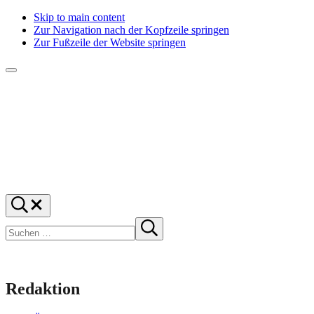
Skip to main content
Zur Navigation nach der Kopfzeile springen
Zur Fußzeile der Website springen
Menü
f1rstlife
Und
Suchen
was
…
Suchen
denkst
Suche
starten
du?
Redaktion