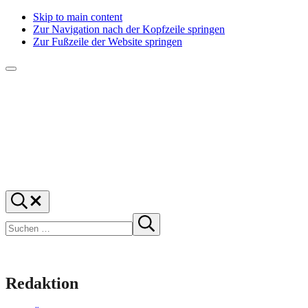
Skip to main content
Zur Navigation nach der Kopfzeile springen
Zur Fußzeile der Website springen
Menü
f1rstlife
Und
Suchen
was
…
Suchen
denkst
Suche
starten
du?
Redaktion