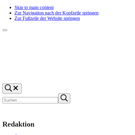
Skip to main content
Zur Navigation nach der Kopfzeile springen
Zur Fußzeile der Website springen
Menü
f1rstlife
Und
Suchen
was
…
Suchen
denkst
Suche
starten
du?
Redaktion