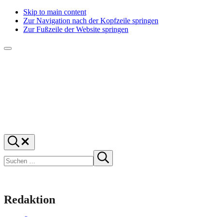
Skip to main content
Zur Navigation nach der Kopfzeile springen
Zur Fußzeile der Website springen
Menü
f1rstlife
Und
Suchen
was
…
Suchen
denkst
Suche
starten
du?
Redaktion