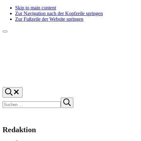
Skip to main content
Zur Navigation nach der Kopfzeile springen
Zur Fußzeile der Website springen
Menü
f1rstlife
Und
Suchen
was
…
Suchen
denkst
Suche
starten
du?
Redaktion