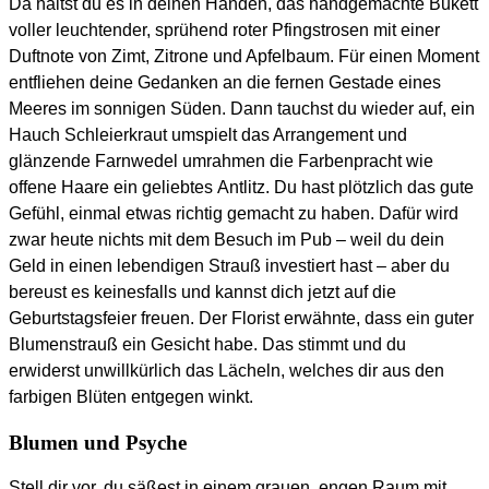
Da hältst du es in deinen Händen, das handgemachte Bukett
voller leuchtender, sprühend roter Pfingstrosen mit einer
Duftnote von Zimt, Zitrone und Apfelbaum. Für einen Moment
entfliehen deine Gedanken an die fernen Gestade eines
Meeres im sonnigen Süden. Dann tauchst du wieder auf, ein
Hauch Schleierkraut umspielt das Arrangement und
glänzende Farnwedel umrahmen die Farbenpracht wie
offene Haare ein geliebtes Antlitz. Du hast plötzlich das gute
Gefühl, einmal etwas richtig gemacht zu haben. Dafür wird
zwar heute nichts mit dem Besuch im Pub – weil du dein
Geld in einen lebendigen Strauß investiert hast – aber du
bereust es keinesfalls und kannst dich jetzt auf die
Geburtstagsfeier freuen. Der Florist erwähnte, dass ein guter
Blumenstrauß ein Gesicht habe. Das stimmt und du
erwiderst unwillkürlich das Lächeln, welches dir aus den
farbigen Blüten entgegen winkt.
Blumen und Psyche
Stell dir vor, du säßest in einem grauen, engen Raum mit