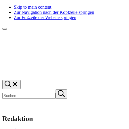
Skip to main content
Zur Navigation nach der Kopfzeile springen
Zur Fußzeile der Website springen
Menü
f1rstlife
Und
Suchen
was
…
Suchen
denkst
Suche
starten
du?
Redaktion