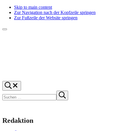
Skip to main content
Zur Navigation nach der Kopfzeile springen
Zur Fußzeile der Website springen
Menü
f1rstlife
Und
Suchen
was
…
Suchen
denkst
Suche
starten
du?
Redaktion