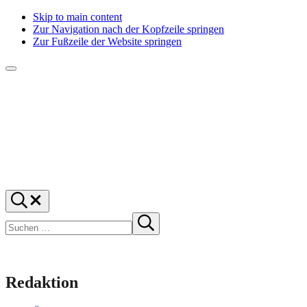
Skip to main content
Zur Navigation nach der Kopfzeile springen
Zur Fußzeile der Website springen
Menü
f1rstlife
Und
Suchen
was
…
Suchen
denkst
Suche
starten
du?
Redaktion