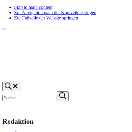
Skip to main content
Zur Navigation nach der Kopfzeile springen
Zur Fußzeile der Website springen
Menü
f1rstlife
Und
Suchen
was
…
Suchen
denkst
Suche
starten
du?
Redaktion