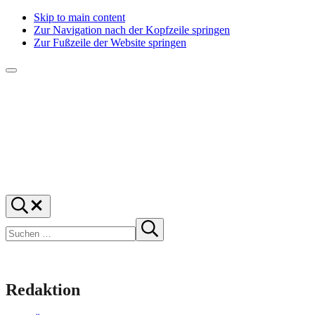
Skip to main content
Zur Navigation nach der Kopfzeile springen
Zur Fußzeile der Website springen
Menü
f1rstlife
Und
Suchen
was
…
Suchen
denkst
Suche
starten
du?
Redaktion