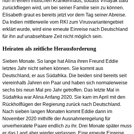
nun in einem indischen Krankenhaus, sodass Vinayak bald
zurückfliegen wird, um bei seiner Familie sein zu können.
Elisabeth graut es bereits jetzt vor dem Tag seiner Abreise.
Da Indien mittlerweile vom RKI zum Virusvariantengebiet
erklärt wurde, wird eine erneute Einreise nach Deutschland
für ihn auf unabsehbare Zeit nicht möglich sein.
Heiraten als zeitliche Herausforderung
Sieben Monate. So lange hat Alina ihren Freund Eddie
letztes Jahr nicht sehen können. Sie kommt aus
Deutschland, er aus Südafrika. Die beiden sind bereits seit
viereinhalb Jahren ein Paar und haben sich normalerweise
sechs bis neun Mal pro Jahr getroffen. Das letzte Mal in
Südafrika war Alina Anfang 2020. Sie kam im April mit den
Rückholflügen der Regierung zurück nach Deutschland.
Nach sieben langen Monaten kommt Eddie dann im
November 2020 mithilfe der Ausnahmeregelung für
unverheiratete Paare endlich zu ihr. Drei Monate später muss
er das Land aber wieder verlassen. Eine erneute Einreise