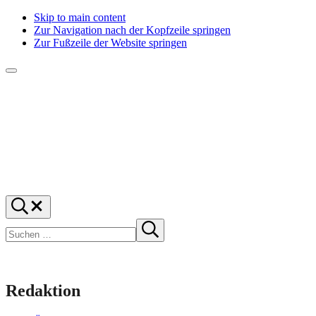
Skip to main content
Zur Navigation nach der Kopfzeile springen
Zur Fußzeile der Website springen
Menü
f1rstlife
Und
Suchen
was
…
Suchen
denkst
Suche
starten
du?
Redaktion