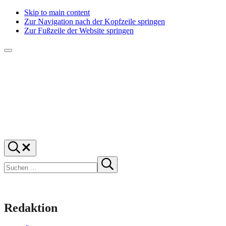
Skip to main content
Zur Navigation nach der Kopfzeile springen
Zur Fußzeile der Website springen
Menü
f1rstlife
Und
Suchen
was
…
Suchen
denkst
Suche
starten
du?
Redaktion