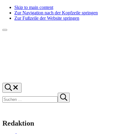
Skip to main content
Zur Navigation nach der Kopfzeile springen
Zur Fußzeile der Website springen
Menü
f1rstlife
Und
Suchen
was
…
Suchen
denkst
Suche
starten
du?
Redaktion