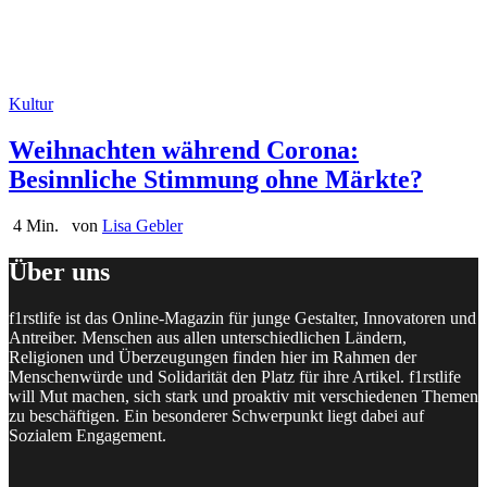
Kultur
Weihnachten während Corona:
Besinnliche Stimmung ohne Märkte?
4 Min.
von
Lisa Gebler
Über uns
f1rstlife ist das Online-Magazin für junge Gestalter, Innovatoren und
Antreiber. Menschen aus allen unterschiedlichen Ländern,
Religionen und Überzeugungen finden hier im Rahmen der
Menschenwürde und Solidarität den Platz für ihre Artikel. f1rstlife
will Mut machen, sich stark und proaktiv mit verschiedenen Themen
zu beschäftigen. Ein besonderer Schwerpunkt liegt dabei auf
Sozialem Engagement.