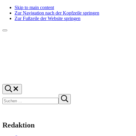
Skip to main content
Zur Navigation nach der Kopfzeile springen
Zur Fußzeile der Website springen
Menü
f1rstlife
Und
Suchen
was
…
Suchen
denkst
Suche
starten
du?
Redaktion