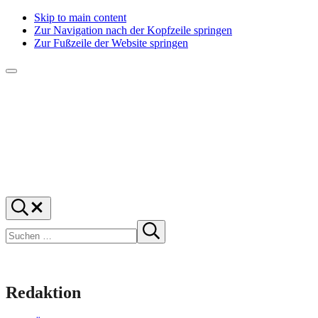
Skip to main content
Zur Navigation nach der Kopfzeile springen
Zur Fußzeile der Website springen
Menü
f1rstlife
Und
Suchen
was
…
Suchen
denkst
Suche
starten
du?
Redaktion