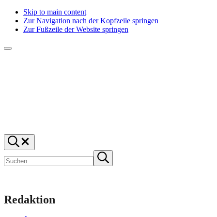
Skip to main content
Zur Navigation nach der Kopfzeile springen
Zur Fußzeile der Website springen
Menü
f1rstlife
Und
Suchen
was
…
Suchen
denkst
Suche
starten
du?
Redaktion