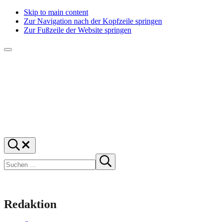
Skip to main content
Zur Navigation nach der Kopfzeile springen
Zur Fußzeile der Website springen
Menü
f1rstlife
Und
Suchen
was
…
Suchen
denkst
Suche
starten
du?
Redaktion