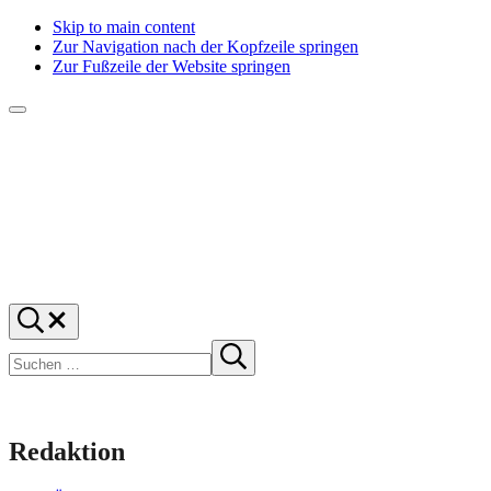
Skip to main content
Zur Navigation nach der Kopfzeile springen
Zur Fußzeile der Website springen
Menü
f1rstlife
Und
Suchen
was
…
Suchen
denkst
Suche
starten
du?
Redaktion