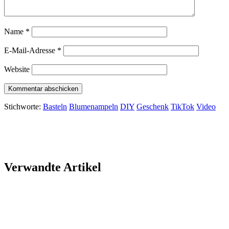
Name
*
E-Mail-Adresse
*
Website
Stichworte:
Basteln
Blumenampeln
DIY
Geschenk
TikTok
Video
Verwandte Artikel