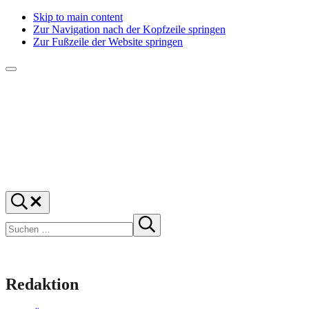
Skip to main content
Zur Navigation nach der Kopfzeile springen
Zur Fußzeile der Website springen
Menü
f1rstlife
Und
Suchen
was
…
Suchen
denkst
Suche
starten
du?
Redaktion