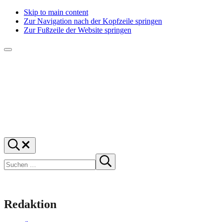
Skip to main content
Zur Navigation nach der Kopfzeile springen
Zur Fußzeile der Website springen
Menü
f1rstlife
Und
Suchen
was
…
Suchen
denkst
Suche
starten
du?
Redaktion